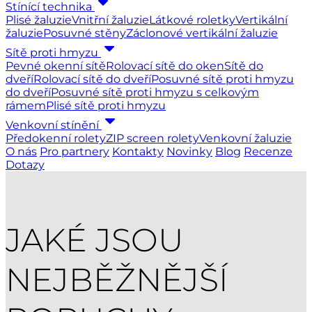
Stínící technika
Plisé žaluzie
Vnitřní žaluzie
Látkové roletky
Vertikální
žaluzie
Posuvné stěny
Záclonové vertikální žaluzie
Sítě proti hmyzu
Pevné okenní sítě
Rolovací sítě do oken
Sítě do
dveří
Rolovací sítě do dveří
Posuvné sítě proti hmyzu
do dveří
Posuvné sítě proti hmyzu s celkovým
rámem
Plisé sítě proti hmyzu
Venkovní stínění
Předokenní rolety
ZIP screen rolety
Venkovní žaluzie
O nás
Pro partnery
Kontakty
Novinky
Blog
Recenze
Dotazy
JAKÉ JSOU
NEJBĚŽNĚJŠÍ