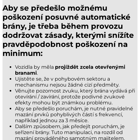
Aby se předešlo možnému
poškození posuvné automatické
brány, je třeba během provozu
dodržovat zásady, kterými snížíte
pravděpodobnost poškození na
minimum:
Vozidla by měla
projíždět zcela otevřenými
branami
.
Ujistěte se, že v pohybovém sektoru a
mechanismu nejsou žádné cizí předměty.
Věnujte pozornost zvuku, který brána vydává při
otevírání / zavírání, protože podivné zvukové
efekty mohou být známkou problému.
Aby se předešlo poruchám, je nutné pravidelné
mazání prvků pohyblivých částí s frekvencí,
například jednou za 3 měsíce.
Dalším způsobem, jak předejít poruchám, je
seřízení brány. Tuto manipulaci, na rozdíl od
mazání prováděného samotným majitelem,