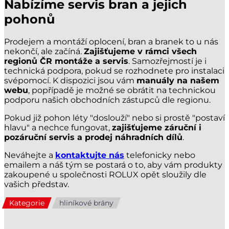
Nabízíme servis bran a jejich
pohonů
Prodejem a montáží oplocení, bran a branek to u nás
nekončí, ale začíná.
Zajišťujeme v rámci všech
regionů ČR montáže a servis
. Samozřejmostí je i
technická podpora, pokud se rozhodnete pro instalaci
svépomocí. K dispozici jsou vám
manuály na našem
webu
, popřípadě je možné se obrátit na technickou
podporu našich obchodních zástupců dle regionu.
Pokud již pohon léty "doslouží" nebo si prostě "postaví
hlavu" a nechce fungovat,
zajišťujeme záruční i
pozáruční servis a prodej náhradních dílů
.
Neváhejte a
kontaktujte nás
telefonicky nebo
emailem a náš tým se postará o to, aby vám produkty
zakoupené u společnosti ROLUX opět sloužily dle
vašich představ.
Kategorie
hliníkové brány