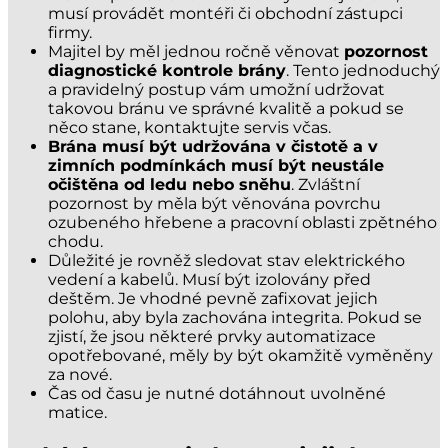
musí provádět montéři či obchodní zástupci
firmy.
Majitel by měl jednou ročně věnovat
pozornost
diagnostické kontrole brány
. Tento jednoduchý
a pravidelný postup vám umožní udržovat
takovou bránu ve správné kvalitě a pokud se
něco stane, kontaktujte servis včas.
Brána musí být udržována v čistotě a v
zimních podmínkách musí být neustále
očištěna od ledu nebo sněhu
. Zvláštní
pozornost by měla být věnována povrchu
ozubeného hřebene a pracovní oblasti zpětného
chodu.
Důležité je rovněž sledovat stav elektrického
vedení a kabelů. Musí být izolovány před
deštěm. Je vhodné pevně zafixovat jejich
polohu, aby byla zachována integrita. Pokud se
zjistí, že jsou některé prvky automatizace
opotřebované, měly by být okamžitě vyměněny
za nové.
Čas od času je nutné dotáhnout uvolněné
matice.