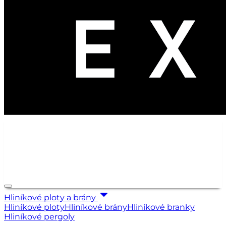
Hliníkové ploty a brány
Hliníkové ploty
Hliníkové brány
Hliníkové branky
Hliníkové pergoly