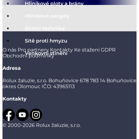
Hliníkové ploty a brány
Hliníkové pergoly
Stínící technika
Sítě proti hmyzu
O nás
Pro partnery
Kontakty
Ke stažení
GDPR
Venkovní stínění
Obchodní podmínky
Adresa
Rolux žaluzie, s.r.o.
Bohuňovice 678
783 14 Bohuňovice
okres Olomouc
IČO: 43965113
Kontakty
© 2000-2026 Rolux žaluzie, s.r.o.