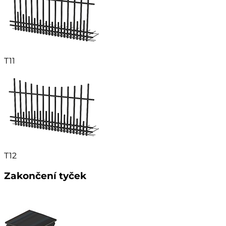
T11
T12
Zakončení tyček