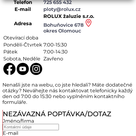
Telefon
725 655 432
E-mail
ploty@rolux.cz
ROLUX žaluzie s.r.o.
Adresa
Bohuňovice 678
okres Olomouc
Otevírací doba
Pondělí-Čtvrtek
7:00-15:30
Pátek
7:00-14:30
Sobota, Neděle
Zavřeno
Nenašli jste na webu, co jste hledali? Máte dodatečné
otázky? Neváhejte nás kontaktovat telefonicky každý
den od 7:00 do 15:30 nebo vyplněním kontaktního
formuláře.
NEZÁVAZNÁ POPTÁVKA/DOTAZ
Jméno/firma
E-mail