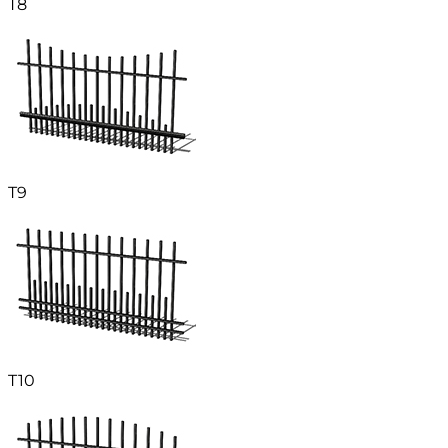
T8
T9
T10