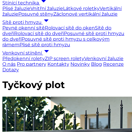
Stínící technika
Plisé žaluzie
Vnitřní žaluzie
Látkové roletky
Vertikální
žaluzie
Posuvné stěny
Záclonové vertikální žaluzie
Sítě proti hmyzu
Pevné okenní sítě
Rolovací sítě do oken
Sítě do
dveří
Rolovací sítě do dveří
Posuvné sítě proti hmyzu
do dveří
Posuvné sítě proti hmyzu s celkovým
rámem
Plisé sítě proti hmyzu
Venkovní stínění
Předokenní rolety
ZIP screen rolety
Venkovní žaluzie
O nás
Pro partnery
Kontakty
Novinky
Blog
Recenze
Dotazy
Tyčkový plot