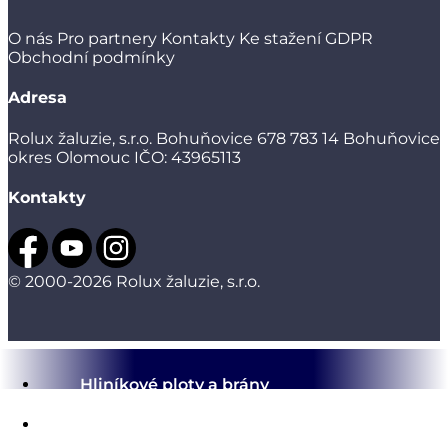
O nás
Pro partnery
Kontakty
Ke stažení
GDPR
Obchodní podmínky
Adresa
Rolux žaluzie, s.r.o.
Bohuňovice 678
783 14 Bohuňovice
okres Olomouc
IČO: 43965113
Kontakty
© 2000-2026 Rolux žaluzie, s.r.o.
Hliníkové ploty a brány
Hliníkové pergoly