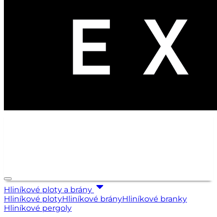
Hliníkové ploty a brány
Hliníkové ploty
Hliníkové brány
Hliníkové branky
Hliníkové pergoly