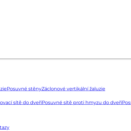
uzie
Posuvné stěny
Záclonové vertikální žaluzie
ovací sítě do dveří
Posuvné sítě proti hmyzu do dveří
Pos
tazy