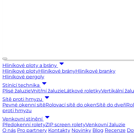
Hliníkové ploty a brány
Hliníkové ploty
Hliníkové brány
Hliníkové branky
Hliníkové pergoly
Stínící technika
Plisé žaluzie
Vnitřní žaluzie
Látkové roletky
Vertikální žal
Sítě proti hmyzu
Pevné okenní sítě
Rolovací sítě do oken
Sítě do dveří
Rol
proti hmyzu
Venkovní stínění
Předokenní rolety
ZIP screen rolety
Venkovní žaluzie
O nás
Pro partnery
Kontakty
Novinky
Blog
Recenze
Do