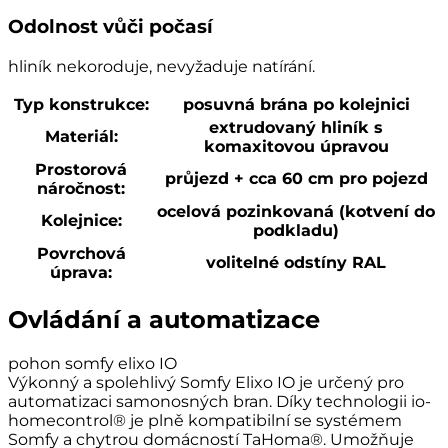
Odolnost vůči počasí
hliník nekoroduje, nevyžaduje natírání.
Typ konstrukce:
posuvná brána po kolejnici
extrudovaný hliník s
Materiál:
komaxitovou úpravou
Prostorová
průjezd + cca 60 cm pro pojezd
náročnost:
ocelová pozinkovaná (kotvení do
Kolejnice:
podkladu)
Povrchová
volitelné odstíny RAL
úprava:
Ovládání a automatizace
pohon somfy elixo IO
Výkonný a spolehlivý Somfy Elixo IO je určený pro
automatizaci samonosných bran. Díky technologii io-
homecontrol® je plně kompatibilní se systémem
Somfy a chytrou domácností TaHoma®. Umožňuje