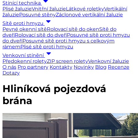
Stínící technika
Plisé žaluzie
Vnitřní žaluzie
Látkové roletky
Vertikální
žaluzie
Posuvné stěny
Záclonové vertikální žaluzie
Sítě proti hmyzu
Pevné okenní sítě
Rolovací sítě do oken
Sítě do
dveří
Rolovací sítě do dveří
Posuvné sítě proti hmyzu
do dveří
Posuvné sítě proti hmyzu s celkovým
rámem
Plisé sítě proti hmyzu
Venkovní stínění
Předokenní rolety
ZIP screen rolety
Venkovní žaluzie
O nás
Pro partnery
Kontakty
Novinky
Blog
Recenze
Dotazy
Hliníková pojezdová
brána