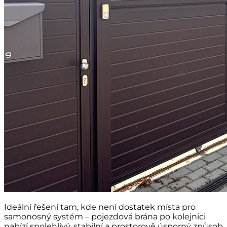
Ideální řešení tam, kde není dostatek místa pro
samonosný systém – pojezdová brána po kolejnici
nabízí spolehlivý, stabilní a prostorově úsporný způsob