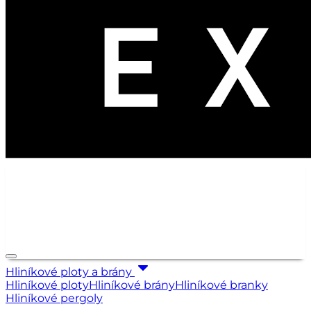
Hliníkové ploty a brány
Hliníkové ploty
Hliníkové brány
Hliníkové branky
Hliníkové pergoly