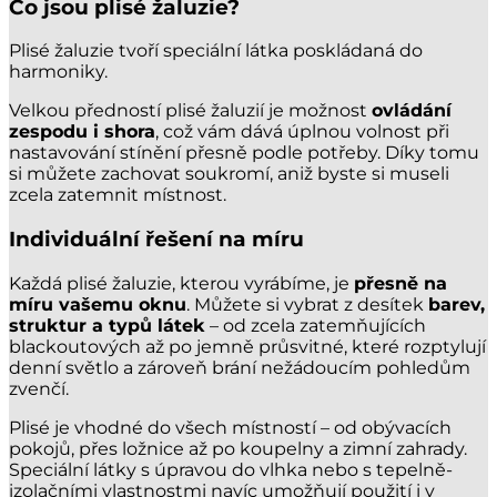
Co jsou plisé žaluzie?
Plisé žaluzie tvoří speciální látka poskládaná do
harmoniky.
Velkou předností plisé žaluzií je možnost
ovládání
zespodu i shora
, což vám dává úplnou volnost při
nastavování stínění přesně podle potřeby. Díky tomu
si můžete zachovat soukromí, aniž byste si museli
zcela zatemnit místnost.
Individuální řešení na míru
Každá plisé žaluzie, kterou vyrábíme, je
přesně na
míru vašemu oknu
. Můžete si vybrat z desítek
barev,
struktur a typů látek
– od zcela zatemňujících
blackoutových až po jemně průsvitné, které rozptylují
denní světlo a zároveň brání nežádoucím pohledům
zvenčí.
Plisé je vhodné do všech místností – od obývacích
pokojů, přes ložnice až po koupelny a zimní zahrady.
Speciální látky s úpravou do vlhka nebo s tepelně-
izolačními vlastnostmi navíc umožňují použití i v