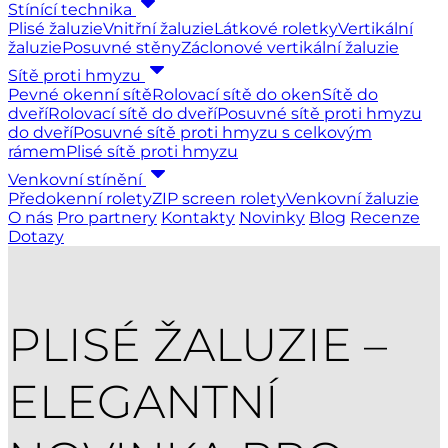
Stínící technika
Plisé žaluzie
Vnitřní žaluzie
Látkové roletky
Vertikální
žaluzie
Posuvné stěny
Záclonové vertikální žaluzie
Sítě proti hmyzu
Pevné okenní sítě
Rolovací sítě do oken
Sítě do
dveří
Rolovací sítě do dveří
Posuvné sítě proti hmyzu
do dveří
Posuvné sítě proti hmyzu s celkovým
rámem
Plisé sítě proti hmyzu
Venkovní stínění
Předokenní rolety
ZIP screen rolety
Venkovní žaluzie
O nás
Pro partnery
Kontakty
Novinky
Blog
Recenze
Dotazy
PLISÉ ŽALUZIE –
ELEGANTNÍ