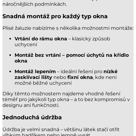
náročnějších podmínkách.
Snadná montáž pro každý typ okna
Plisé žaluzie nabízíme s několika možnostmi montáže:
Vrtání do rámu okna
– klasický způsob
uchycení
Montáž bez vrtání – pomocí úchytů na křídlo
okna
Montáž lepením
– ideální řešení pro
nízké
zasklívací lišty
nebo
fixní okna
, kde není
možné běžné uchycení
Díky těmto možnostem najdeme vhodné řešení
téměř pro jakýkoli typ okna – a to bez kompromisů v
designu ani funkčnosti.
Jednoduchá údržba
Údržba je velmi snadná – většinu látek stačí otřít
vlhkým hadříkem nebo jemně vysát.