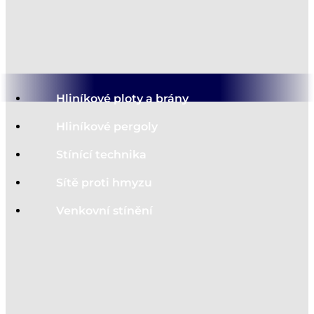
Hliníkové ploty a brány
Hliníkové pergoly
Stínící technika
Sítě proti hmyzu
Venkovní stínění