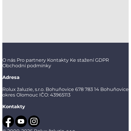
O nás
Pro partnery
Kontakty
Ke stažení
GDPR
Obchodní podmínky
Adresa
Rolux žaluzie, s.r.o.
Bohuňovice 678
783 14 Bohuňovice
okres Olomouc
IČO: 43965113
Kontakty