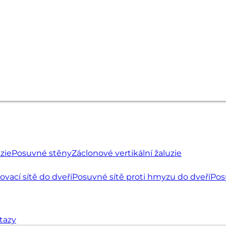
uzie
Posuvné stěny
Záclonové vertikální žaluzie
ovací sítě do dveří
Posuvné sítě proti hmyzu do dveří
Pos
tazy