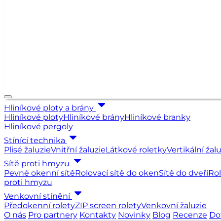
Hliníkové ploty a brány
Hliníkové ploty
Hliníkové brány
Hliníkové branky
Hliníkové pergoly
Stínící technika
Plisé žaluzie
Vnitřní žaluzie
Látkové roletky
Vertikální žal
Sítě proti hmyzu
Pevné okenní sítě
Rolovací sítě do oken
Sítě do dveří
Rol
proti hmyzu
Venkovní stínění
Předokenní rolety
ZIP screen rolety
Venkovní žaluzie
O nás
Pro partnery
Kontakty
Novinky
Blog
Recenze
Do