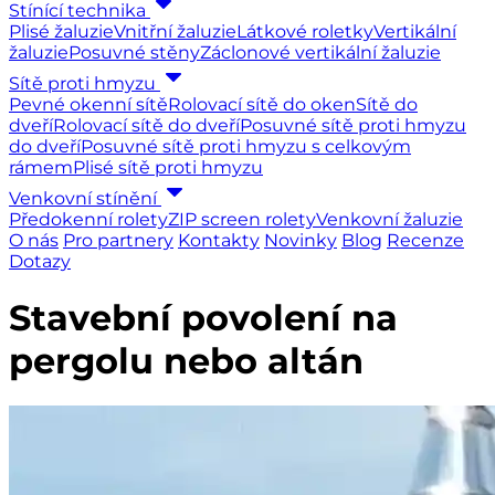
Stínící technika
Plisé žaluzie
Vnitřní žaluzie
Látkové roletky
Vertikální
žaluzie
Posuvné stěny
Záclonové vertikální žaluzie
Sítě proti hmyzu
Pevné okenní sítě
Rolovací sítě do oken
Sítě do
dveří
Rolovací sítě do dveří
Posuvné sítě proti hmyzu
do dveří
Posuvné sítě proti hmyzu s celkovým
rámem
Plisé sítě proti hmyzu
Venkovní stínění
Předokenní rolety
ZIP screen rolety
Venkovní žaluzie
O nás
Pro partnery
Kontakty
Novinky
Blog
Recenze
Dotazy
Stavební povolení na
pergolu nebo altán