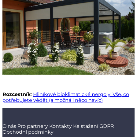
Rozcestník
:
Hliníkové bioklimatické pergoly: Vše, co
potřebujete vědět (a možná i něco navíc)
O nás
Pro partnery
Kontakty
Ke stažení
GDPR
Obchodní podmínky