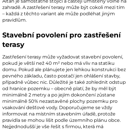
Altán je samostatně stojící a častěji umístěný volně na
zahradě. A zastřešení terasy může být cokoli mezi tím
– každá z těchto variant ale může podléhat jiným
pravidlům.
Stavební povolení pro zastřešení
terasy
Zastřešení terasy může vyžadovat stavební povolení,
pokud je větší než 40 m² nebo má vliv na statiku
domu. Pokud ale plánujete jen lehkou konstrukci bez
pevného základu, často postačí jen ohlášení stavby,
případně vůbec nic. Důležité je také zohlednit odstup
od hranice pozemku – obecně platí, že by měl být
minimálně 2 metry a po jejím dokončení zůstane
minimálně 50% nezastavěné plochy pozemku pro
vsakování dešťové vody. Doporučujeme se vždy
informovat na místním stavebním úřadě, protože
pravidla se mohou lišit podle územního plánu obce.
Nejjednodušší je vše řešit s firmou, která má