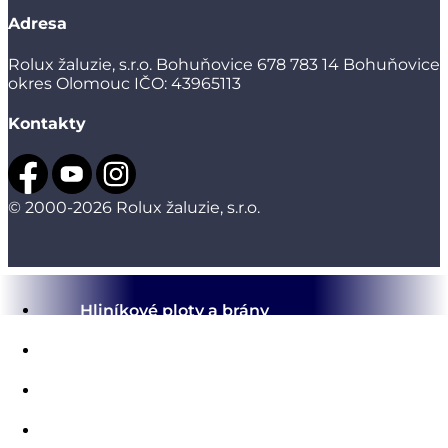
Adresa
Rolux žaluzie, s.r.o.
Bohuňovice 678
783 14 Bohuňovice
okres Olomouc
IČO: 43965113
Kontakty
© 2000-2026 Rolux žaluzie, s.r.o.
Hliníkové ploty a brány
Hliníkové pergoly
Stínící technika
Sítě proti hmyzu