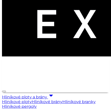
Hliníkové ploty a brány
Hliníkové ploty
Hliníkové brány
Hliníkové branky
Hliníkové pergoly