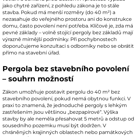
jako chytré zařízení, z pohledu zákona je to stále
stavba. Pokud má menší rozměry (do 40 m²) a
nezasahuje do veřejného prostoru ani do konstrukce
domu, často povolení není potřeba. Klíčové je, zda má
pevné základy – volně stojící pergoly bez základů mají
výrazně mírnější podmínky. Při pochybnostech
doporučujeme konzultaci s odborníky nebo se obrátit
přímo na stavební úřad.
Pergola bez stavebního povolení
– souhrn možností
Zákon umožňuje postavit pergolu do 40 m² bez
stavebního povolení, pokud nemá obytnou funkci. V
praxi to znamená, že jednoduché pergoly s lehkým
zastřešením jsou většinou „bezpapírové“. Výška
stavby by ale neměla přesahovat 5 metrů a odstup od
sousedního pozemku musí být dodržen. V
chráněných krajinných oblastech nebo památkových