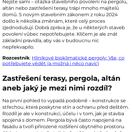
Nejste sami – otázka stavebního povolení na pergolu,
altán nebo zastřešení terasy trápí mnoho majitelů
domů. S novým stavebním zákonem z roku 2024
došlo k několika změnám, které celý proces
zjednodušují. Dobrá zpráva je, že u některých staveb
povolení vůbec nepotřebujete. Klíčem je ale znát
základní pravidla, aby vás v budoucnu nic
nepřekvapilo.
Rozcestník
:
Hliníkové bioklimatické pergoly: Vše, co
potřebujete vědět (a možná i něco navíc)
Zastřešení terasy, pergola, altán
aneb jaký je mezi nimi rozdíl?
Na první pohled to vypadá podobně – konstrukce se
střechou, která poskytne stín a ochranu před deštěm.
Rozdíl je ale v konstrukci, účelu i v tom, jak je stavba
spojená s domem. Pergola bývá často napojená na
fasádu a tvoří přirozené rozšíření obytného prostoru.